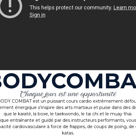
BODYCOMBA
Chaque jour est une opportunité
ODY COMBAT est un puissant cours cardio extrêmement défou
nt énergique s’inspire des arts martiaux et puise dans des disc
que le karaté, la boxe, le taekwondo, le tai chi et le muay thai.
e entraînante et guidé par des instructeurs performants, vous 
acité cardiovasculaire à force de frappes, de coups de poing, de
katas.