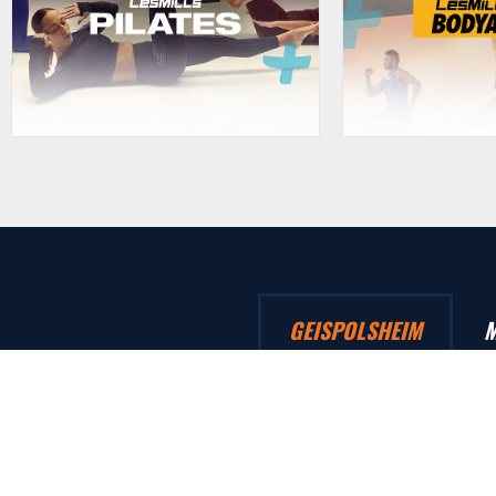
GEISPOLSHEIM
M
LLE MULTI-SERVICE
ACCÈS BUS
03 88 55 74 50
NUMÉRO 57 / 62