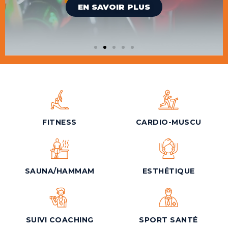
EN SAVOIR PLUS
EN SAVOIR PLUS
EN SAVOIR PLUS
EN SAVOIR PLUS
EN SAVOIR PLUS
EN SAVOIR PLUS
FITNESS
CARDIO-MUSCU
SAUNA/HAMMAM
ESTHÉTIQUE
SUIVI COACHING
SPORT SANTÉ