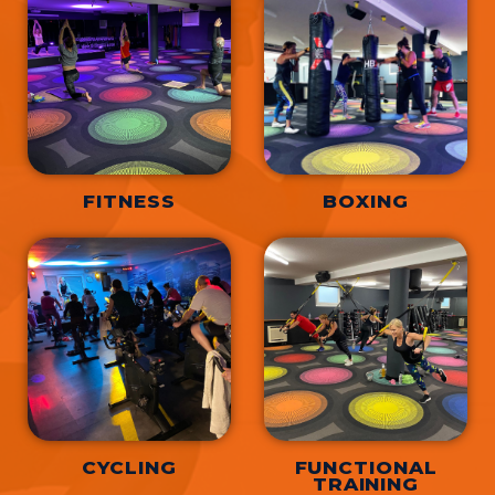
FITNESS
BOXING
CYCLING
FUNCTIONAL
TRAINING