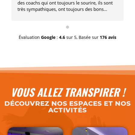
des coachs qui ont toujours le sourire, ils sont
très sympathiques, ont toujours des bons
conseils, nous guident et nous explique très
bien les consignes. L'équipement et très
moderne et très agréable d'utilisation. Les
machines et appareils sont très variés. La salle
Évaluation
Google
:
4.6
sur 5,
Basée sur
176 avis
dispose également d'une grande salle de cours
ainsi que d'un sauna, d'un hammam. Les locaux
sont très propre. Je recommande à 1000%!!!
VOUS ALLEZ TRANSPIRER !
DÉCOUVREZ NOS ESPACES ET NOS
ACTIVITÉS