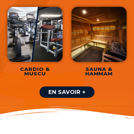
CARDIO &
SAUNA &
MUSCU
HAMMAM
EN SAVOIR +