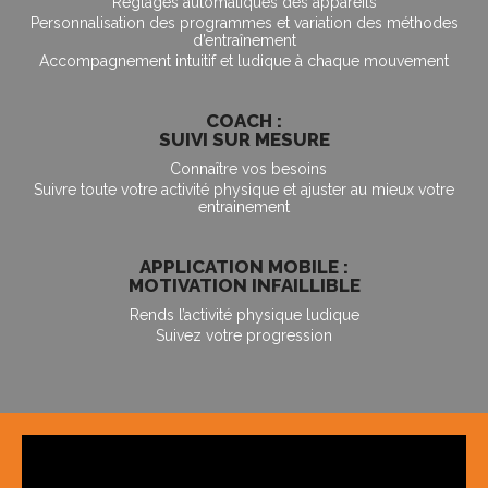
Réglages automatiques des appareils
Personnalisation des programmes et variation des méthodes
d’entraînement
Accompagnement intuitif et ludique à chaque mouvement
COACH :
SUIVI SUR MESURE
Connaître vos besoins
Suivre toute votre activité physique et ajuster au mieux votre
entrainement
APPLICATION MOBILE :
MOTIVATION INFAILLIBLE
Rends l’activité physique ludique
Suivez votre progression