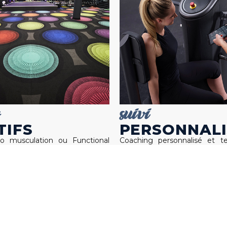
s
suivi
TIFS
PERSONNALI
dio musculation ou Functional
Coaching personnalisé et t
 pour garder la forme
pointe pour vous voir progress