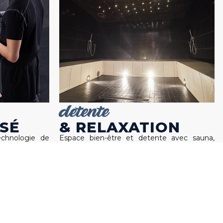
détente
SÉ
& RELAXATION
echnologie de
Espace bien-être et detente avec sauna,
er
hammam et institut de beauté