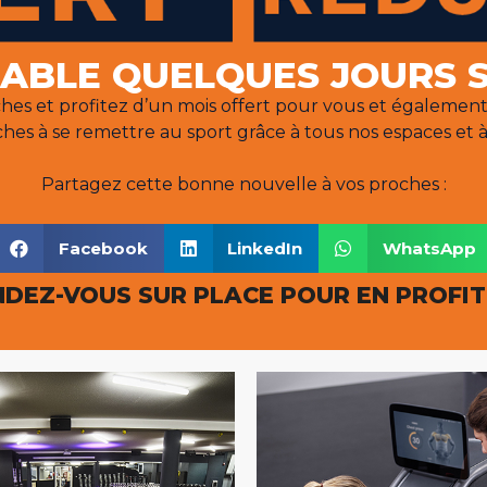
LABLE QUELQUES JOURS 
es et profitez d’un mois offert pour vous et également 1
hes à se remettre au sport grâce à tous nos espaces et à
Partagez cette bonne nouvelle à vos proches :
Facebook
LinkedIn
WhatsApp
DEZ-VOUS SUR PLACE POUR EN PROFIT